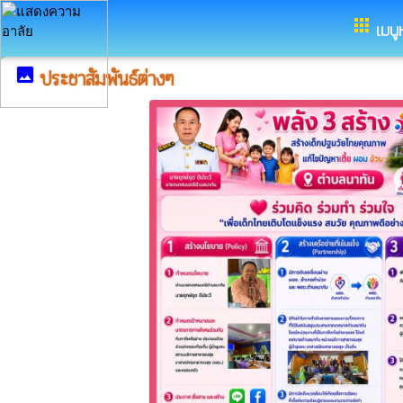
อำเภอคำม่วง จังหวัดกาฬสินธุ์
apps
เมนู
image
ประชาสัมพันธ์ต่างๆ