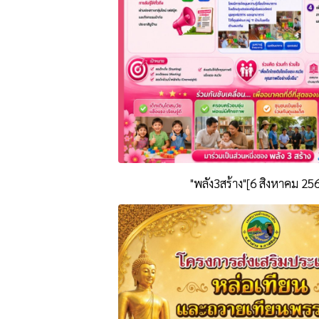
"พลัง3สร้าง"[6 สิงหาคม 25