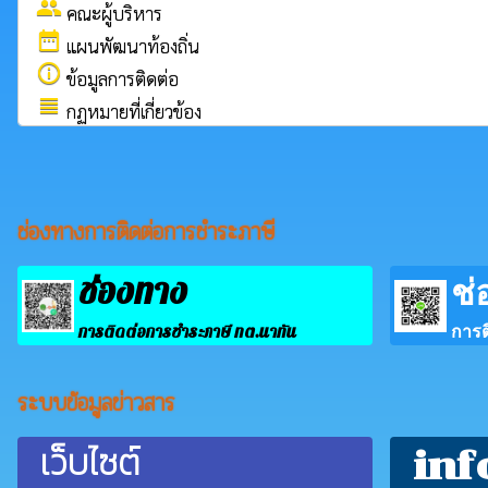
group
คณะผู้บริหาร
date_range
แผนพัฒนาท้องถิ่น
info_outline
ข้อมูลการติดต่อ
view_headline
กฏหมายที่เกี่ยวข้อง
ช่องทางการติดต่อการชำระภาษี
ช่องทาง
ช่
การติดต่อการชำระภาษี ทต.นาทัน
การต
ระบบข้อมูลข่าวสาร
เว็บไซต์
inf