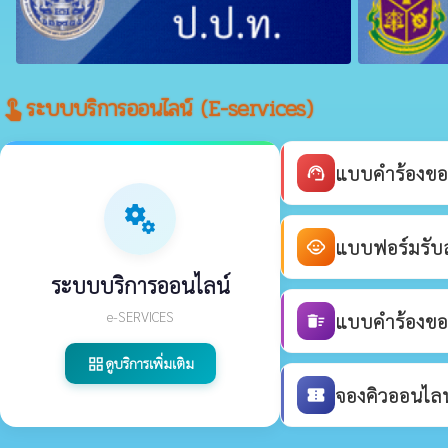
ระบบบริการออนไลน์ (E-services)
touch_app
แบบคำร้องขอ
support_agent
miscellaneous_services
แบบฟอร์มรับสม
child_care
ระบบบริการออนไลน์
e-SERVICES
แบบคำร้องขอร
delete_sweep
ดูบริการเพิ่มเติม
grid_view
จองคิวออนไลน์
confirmation_number