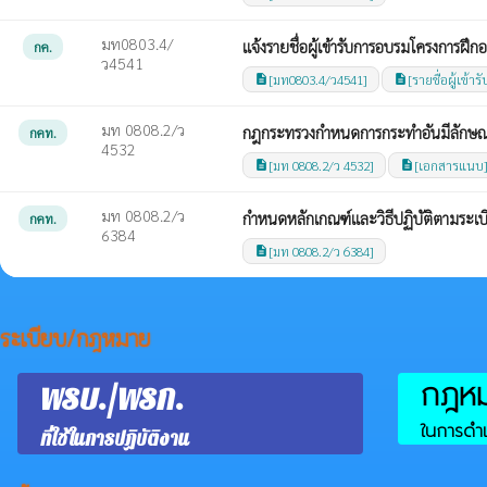
มท0803.4/
แจ้งรายชื่อผู้เข้ารับการอบรมโครงการฝ
กค.
ว4541
[มท0803.4/ว4541]
[รายชื่อผู้เข้
description
description
มท 0808.2/ว
กฎกระทรวงกำหนดการกระทำอันมีลักษณะ
กคท.
4532
[มท 0808.2/ว 4532]
[เอกสารแนบ
description
description
มท 0808.2/ว
กำหนดหลักเกณฑ์และวิธีปฏิบัติตามระเ
กคท.
6384
[มท 0808.2/ว 6384]
description
ระเบียบ/กฎหมาย
กฎหมา
พรบ./พรก.
ในการดำเ
ที่ใช้ในการปฏิบัติงาน