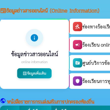
ข้อมูลข่าวสารออนไลน์ (Online Information)
newspaper
ช่องทางร้องเ
gavel
info
ร้องเรียน onli
campaign
ข้อมูลข่าวสารออนไลน์
online information
ศูนย์บริการข้
source
ข้อมูลเพิ่มเติม
list_alt
ร้องเรียนการท
shield
public
หนังสือราชการกรมส่งเสริมการปกครองท้องถิ่น