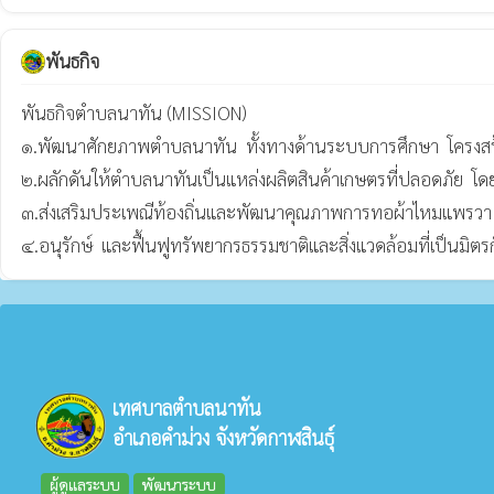
พันธกิจ
พันธกิจตำบลนาทัน (MISSION) 

๑.พัฒนาศักยภาพตำบลนาทัน  ทั้งทางด้านระบบการศึกษา  โครงสร้างพื
๒.ผลักดันให้ตำบลนาทันเป็นแหล่งผลิตสินค้าเกษตรที่ปลอดภัย  โดย
๓.ส่งเสริมประเพณีท้องถิ่นและพัฒนาคุณภาพการทอผ้าไหมแพรวา  ผ้า
เทศบาลตำบลนาทัน
อำเภอคำม่วง จังหวัดกาฬสินธุ์
ผู้ดูแลระบบ
พัฒนาระบบ