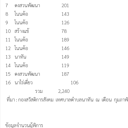
7	ดงสวนพัฒนา	                 201

8	โนนค้อ	                         143	 

9	โนนค้อ	                         126

10	สร้างแข้	                         78

11	โนนค้อ	                         189

12	โนนค้อ	                         146 

13	นาทัน	                         149	 

14	โนนค้อ	                         119	 

15	ดงสวนพัฒนา	                 187

16	นาไร่เดี่ยว	                         106 

                          รวม	      2,240	 

 ที่มา : กองสวัสดิการสังคม  เทศบาลตำบลนาทัน  ณ  เดือน  กุมภาพันธ์ 2569

ข้อมูลจำนวนผู้พิการ 
