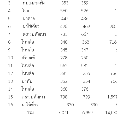
   3	         หนองสระพัง	              353	         359	                    712	         208

   4	         โจด	                             560	         526	                 1,086	         256

   5	         นาตาล	                      447	         436	                    883	         281

   6	         นาไร่เดี่ยว                    496               469	            965	         235

   7	         ดงสวนพัฒนา	             731	         667	                 1,398	         435

   8	        โนนค้อ	                     348              368	            716	         204

   9	        โนนค้อ	                     345	         347	                  692	         197

   10	        สร้างแข้	                     278	         250	                   528	         142

   11	        โนนค้อ	                     562	         581	                 1,143	         291

   12	        โนนค้อ	                     381               355	             736	         183

   13	        นาทัน	                     352               354	             706	         198

   14	        โนนค้อ	                     368	         376	                     744	         197

   15	        ดงสวนพัฒนา	             798               799	          1,597	         489

   16	        นาไร่เดี่ยว	                   330                330	          660   	        181

                     รวม	                   7,071             6,959 	        14,030	       3,893
