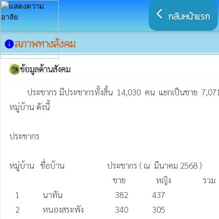
arrow_back_ios
กลับหน้าแรก
สภาพทางสังคม
info
ข้อมูลด้านสังคม
         ประชากร มีประชากรทั้งสิ้น  14,030  คน  แยกเป็นชาย  7,071   คน   หญิง 6,959คน    จำนวนครัวเรือน  3,893 ครัวเรือน มีความหนาแน่นของประชากรเฉลี่ย  149 คน / ตารางกิโลเมตร แบ่งเป็นหมู่บ้าน 16 
หมู่บ้าน ดังนี้

ประชากร

หมู่บ้าน	ชื่อบ้าน	                  ประชากร ( ณ  มีนาคม 2568 )	           จำนวนครัวเรือน

		                                     ชาย	           หญิง	           รวม	

   1	         นาทัน	                      382	         437	                    819	         223

   2	         หนองสระพัง	              340	         305	                    645	         173
