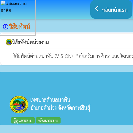
arrow_back_ios
กลับหน้าแรก
วิสัยทัศน์
info_outline
วิสัยทัศน์หน่วยงาน
      วิสัยทัศน์ตำบลนาทัน (VISION)   " ส่งเสริมการศึกษาและวัฒ
เทศบาลตำบลนาทัน
อำเภอคำม่วง จังหวัดกาฬสินธุ์
ผู้ดูแลระบบ
พัฒนาระบบ