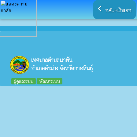
arrow_back_ios
กลับหน้าแรก
เทศบาลตำบลนาทัน
อำเภอคำม่วง จังหวัดกาฬสินธุ์
ผู้ดูแลระบบ
พัฒนาระบบ