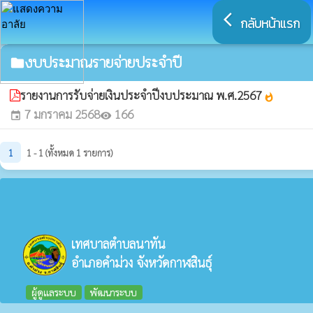
arrow_back_ios
กลับหน้าแรก
งบประมาณรายจ่ายประจำปี
folder
รายงานการรับจ่ายเงินประจำปีงบประมาณ พ.ศ.2567
whatshot
7 มกราคม 2568
166
event
visibility
1
1 - 1 (ทั้งหมด 1 รายการ)
เทศบาลตำบลนาทัน
อำเภอคำม่วง จังหวัดกาฬสินธุ์
ผู้ดูแลระบบ
พัฒนาระบบ