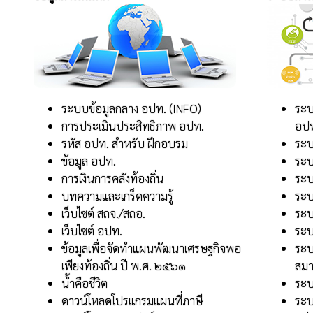
ระบบข้อมูลกลาง อปท. (INFO)
ระบ
การประเมินประสิทธิภาพ อปท.
อป
รหัส อปท. สำหรับ ฝึกอบรม
ระ
ข้อมูล อปท.
ระบ
การเงินการคลังท้องถิ่น
ระบ
บทความและเกร็ดความรู้
ระบ
เว็บไซต์ สถจ./สถอ.
ระบ
เว็บไซต์ อปท.
ระบ
ข้อมูลเพื่อจัดทำแผนพัฒนาเศรษฐกิจพอ
ระบ
เพียงท้องถิ่น ปี พ.ศ. ๒๕๖๑
สมา
น้ำคือชีวิต
ระบ
ดาวน์โหลดโปรแกรมแผนที่ภาษี
ระบ